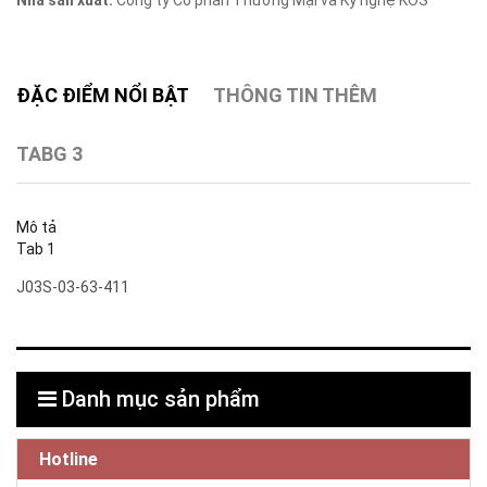
Nhà sản xuất:
Công ty Cổ phần Thương Mại và Kỹ nghệ KOS
ĐẶC ĐIỂM NỔI BẬT
THÔNG TIN THÊM
TABG 3
Mô tả
Tab 1
J03S-03-63-411
Danh mục sản phẩm
Hotline