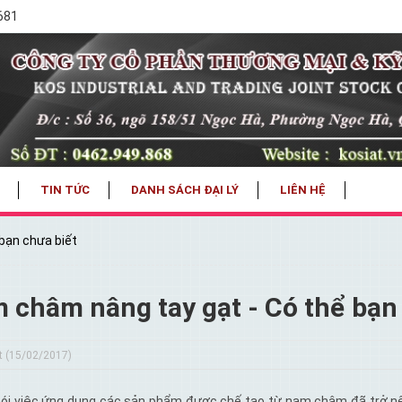
.681
TIN TỨC
DANH SÁCH ĐẠI LÝ
LIÊN HỆ
bạn chưa biết
 châm nâng tay gạt - Có thể bạn
t (15/02/2017)
nói việc ứng dụng các sản phẩm được chế tạo từ nam châm đã trở nên