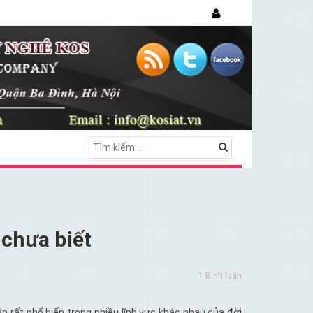
 chưa biết
1 Bình luận
 rất phổ biến trong nhiều lĩnh vực khác nhau của đời