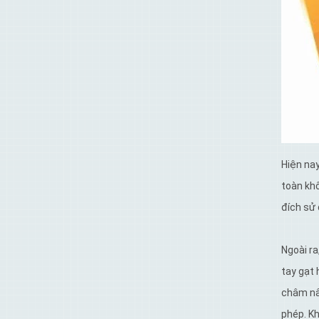
Hiện nay
toàn khô
đích sử 
Ngoài r
tay gạt 
châm nâ
phép. Kh