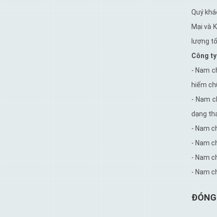
Quý khá
Mại và 
lượng tố
Công ty
- Nam c
hiếm ch
- Nam c
dạng th
- Nam c
- Nam c
- Nam c
- Nam c
ĐÓNG 