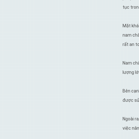
tục tron
Mặt khác
nam châ
rất an t
Nam châm
lượng lớ
Bên cạn
được sử 
Ngoài r
việc nân