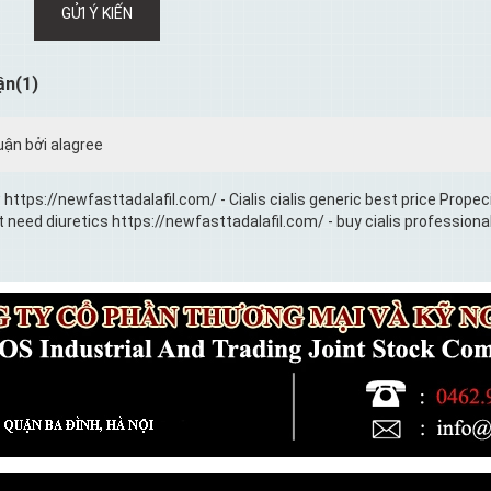
GỬI Ý KIẾN
ận(1)
uận bởi alagree
w https://newfasttadalafil.com/ - Cialis cialis generic best price Pro
t need diuretics https://newfasttadalafil.com/ - buy cialis professiona