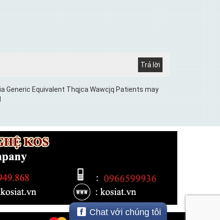
pecia Generic Equivalent Thqjca Wawcjq Patients may
l
Chat với chúng tôi