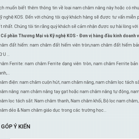
ch muốn biết thêm thông tin về loại nam châm nâng này hoặc có nhu
Kỹ nghệ KOS. Đến với chúng tôi quý khách hàng sẽ được tư vấn miễn
t nhất. Chúng tôi tin rằng quý khách sẽ cảm nhận được sự hài lòng với
 Cổ phần Thương Mại và Kỹ nghệ KOS - Đơn vị hàng đầu kinh doanh 
hâm đất hiếm: nam châm đất hiếm viên tròn,nam châm đất hiếm bả
ữ U …
hâm Ferrite: nam châm Ferrite dạng viên tròn, nam châm Ferrite bản
anh,…
hâm điện: nam châm cuộn hút, nam châm nâng, nam châm lọc tách s
hâm nâng: nam châm nâng tay gạt hoặc nam châm nâng tự động, na
hâm lọc tách sắt: Nam châm thanh, Nam châm khối, Bộ lọc nam châm
hâm dẻo & Nam châm giáo dục trong các trường học...
GÓP Ý KIẾN