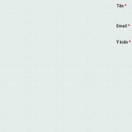
Tên
*
Email
*
Ý kiến
*