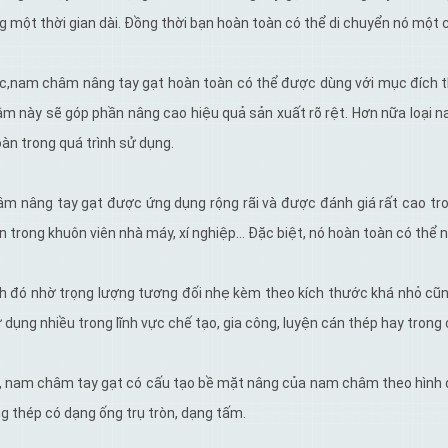
g một thời gian dài. Đồng thời bạn hoàn toàn có thể di chuyển nó một 
,nam châm nâng tay gạt hoàn toàn có thể được dùng với mục đích thay
m này sẽ góp phần nâng cao hiệu quả sản xuất rõ rệt. Hơn nữa loại 
oàn trong quá trình sử dụng.
 nâng tay gạt được ứng dụng rộng rãi và được đánh giá rất cao trong
n trong khuôn viên nhà máy, xí nghiệp… Đặc biệt, nó hoàn toàn có thể 
h đó nhờ trọng lượng tương đối nhẹ kèm theo kích thước khá nhỏ cũn
dụng nhiều trong lĩnh vực chế tạo, gia công, luyện cán thép hay tron
a, nam châm tay gạt có cấu tạo bề mặt nâng của nam châm theo hình 
g thép có dạng ống trụ tròn, dạng tấm.