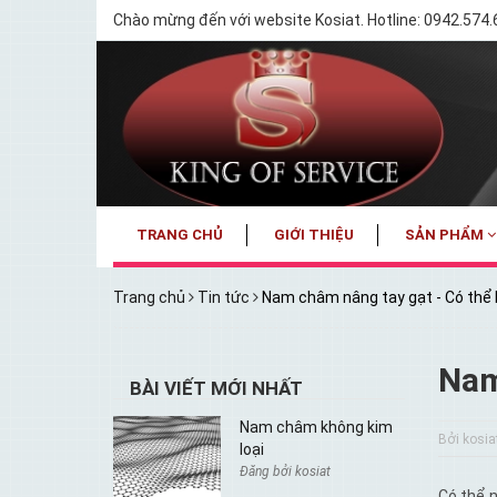
Chào mừng đến với website Kosiat. Hotline: 0942.574
TRANG CHỦ
GIỚI THIỆU
SẢN PHẨM
Trang chủ
Tin tức
Nam châm nâng tay gạt - Có thể 
Nam
BÀI VIẾT MỚI NHẤT
Nam châm không kim
Bởi kosia
loại
Đăng bởi kosiat
Có thể 