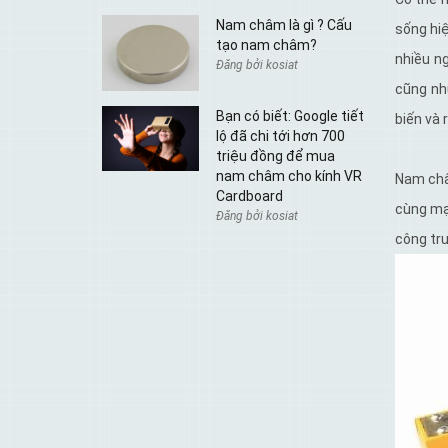
Nam châm là gì ? Cấu
sống hi
tạo nam châm?
nhiều n
Đăng bởi kosiat
cũng nh
Bạn có biết: Google tiết
biến và 
lộ đã chi tới hơn 700
triệu đồng để mua
nam châm cho kính VR
Nam châ
Cardboard
cùng mạ
Đăng bởi kosiat
công tr