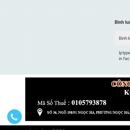
Bình lu
Bình l
Iptpj
in fac