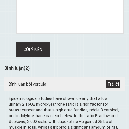
GỬI Ý KIẾN
Bình luận(2)
Bình luận bởi vercula
Epidemiological studies have shown clearly that a low
urinary 2 16О± hydroxyestrone ratio is a risk factor for
breast cancer and that a high crucifer diet, indole 3 carbinol,
or diindolylmethane can each elevate the ratio Bradlow and
Sepkovic, 2 002 cialis with dapoxetine He gained 25lbs of
muscle in total, whilst stripping a significant amount of fat,