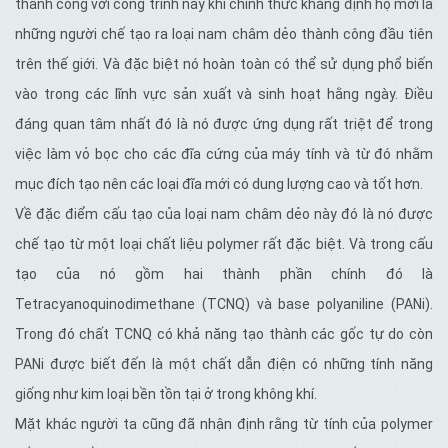
thành công với công trình này khi chính thức khẳng định họ mới là
những người chế tạo ra loại nam châm dẻo thành công đầu tiên
trên thế giới. Và đặc biệt nó hoàn toàn có thể sử dụng phổ biến
vào trong các lĩnh vực sản xuất và sinh hoạt hằng ngày. Điều
đáng quan tâm nhất đó là nó được ứng dụng rất triệt để trong
việc làm vỏ bọc cho các đĩa cứng của máy tính và từ đó nhằm
mục đích tạo nên các loại đĩa mới có dung lượng cao và tốt hơn.
Về đặc điểm cấu tạo của loại nam châm dẻo này đó là nó được
chế tạo từ một loại chất liệu polymer rất đặc biệt. Và trong cấu
tạo của nó gồm hai thành phần chính đó là
Tetracyanoquinodimethane (TCNQ) và base polyaniline (PANi).
Trong đó chất TCNQ có khả năng tạo thành các gốc tự do còn
PANi được biết đến là một chất dẫn điện có những tính năng
giống như kim loại bền tồn tại ở trong không khí.
Mặt khác người ta cũng đã nhận định rằng từ tính của polymer